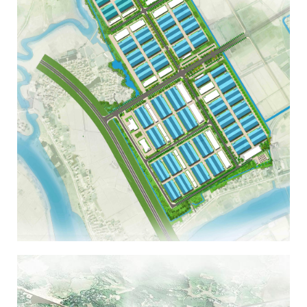
KHU CÔNG NGHIỆP YÊN SƠN - BẮC LŨNG
MỞ RỘNG