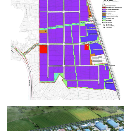
KHU CÔNG NGHIỆP GIA LỘC, HUYỆN GIA
LỘC, TỈNH HẢI DƯƠNG