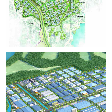
KHU CÔNG NGHIỆP NHUẬN TRẠCH