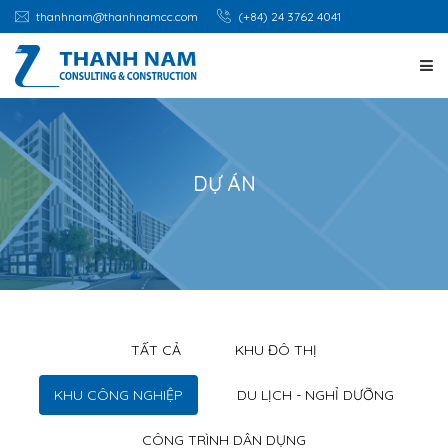
thanhnam@thanhnamcc.com
(+84) 24 3762 4041
TRANG CHỦ
GIỚI THIỆU
DỰ ÁN
DỊCH VỤ
DỰ ÁN
CƠ HỘI NGHỀ NGHIỆP
TẤT CẢ
KHU ĐÔ THỊ
KHU CÔNG NGHIỆP
DU LỊCH - NGHỈ DƯỠNG
TIN TỨC
CÔNG TRÌNH DÂN DỤNG