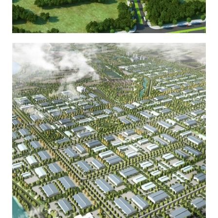
CỤM CÔNG NGHIỆP HIỆP HÒA – BẮC GIANG