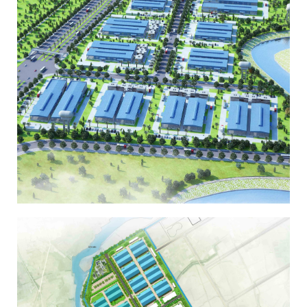
KHU CÔNG NGHIỆP BÌNH XUYÊN – VĨNH
PHÚC