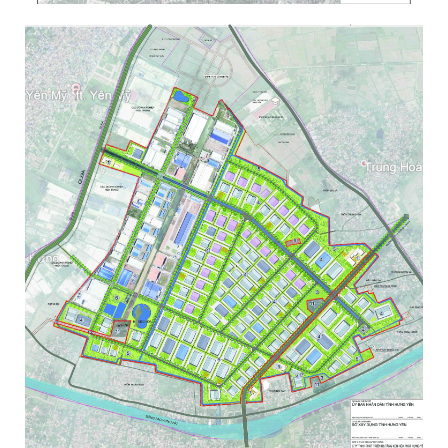
KHU CÔNG NGHIỆP PHỐ NỐI – HƯNG YÊN