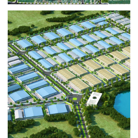
KHU CÔNG NGHIỆP BÌNH XUYÊN – VĨNH
PHÚC MỞ RỘNG GIAI ĐOẠN 2