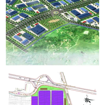
KHU CÔNG NGHIỆP SÔNG LÔ – VĨNH PHÚC