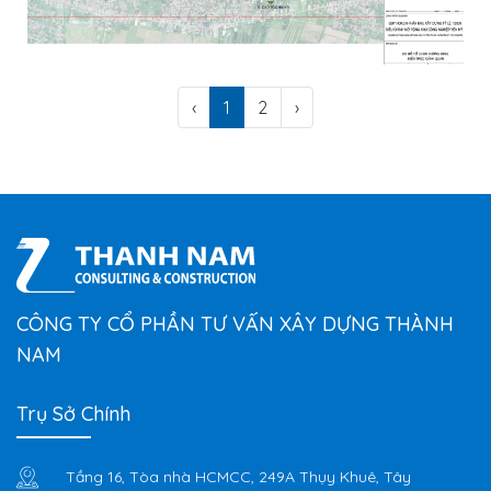
‹
1
2
›
KHU CÔNG NGHIỆP YÊN MỸ II MỞ RỘNG –
HƯNG YÊN
CÔNG TY CỔ PHẦN TƯ VẤN XÂY DỰNG THÀNH
NAM
Trụ Sở Chính
Tầng 16, Tòa nhà HCMCC, 249A Thụy Khuê, Tây