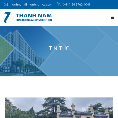
thanhnam@thanhnamcc.com
(+84) 24 3762 4041
TRANG CHỦ
GIỚI THIỆU
TIN TỨC
DỊCH VỤ
DỰ ÁN
CƠ HỘI NGHỀ NGHIỆP
TIN TỨC