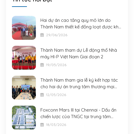
Hai dự án cao tầng quy mô lớn do
Thành Nam thiết kế đồng loạt được khởi
công
29/06/2026
Thành Nam tham dự Lễ động thổ Nhà
máy HI-P Việt Nam Giai đoạn 2
19/05/2026
Thành Nam tham gia lễ ký kết hợp tác
cho hai dự án trung tâm thương mại
AeonMall quy mô lớn tại Đà Nẵng và
12/05/2026
Bắc Ninh
Foxconn Mars III tại Chennai - Dấu ấn
chiến lược của TNGC tại trung tâm
công nghiệp mới của châu Á
18/03/2026