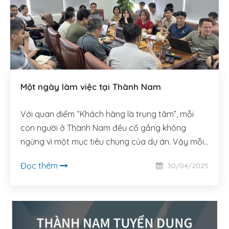
Một ngày làm việc tại Thành Nam
Với quan điểm “Khách hàng là trung tâm”, mỗi
con người ở Thành Nam đều cố gắng không
ngừng vì một mục tiêu chung của dự án. Vậy mỗi
ngày tại Thành Nam diễn ra như thế nào? Hãy
Đọc thêm
30/04/2025
cùng chúng tôi bước vào một ngày làm việc đầy
nhiệt huyết và sôi động nhé.