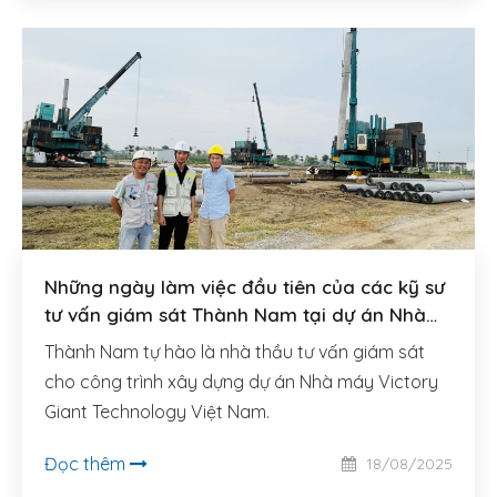
Những ngày làm việc đầu tiên của các kỹ sư
tư vấn giám sát Thành Nam tại dự án Nhà
máy của Tập đoàn Victory Giant Technology
Thành Nam tự hào là nhà thầu tư vấn giám sát
cho công trình xây dựng dự án Nhà máy Victory
Giant Technology Việt Nam.
Đọc thêm
18/08/2025