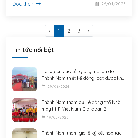
Đọc thêm
26/04/2025
‹
1
2
3
›
Tin tức nổi bật
Hai dự án cao tầng quy mô lớn do
Thành Nam thiết kế đồng loạt được khởi
công
29/06/2026
Thành Nam tham dự Lễ động thổ Nhà
máy HI-P Việt Nam Giai đoạn 2
19/05/2026
Thành Nam tham gia lễ ký kết hợp tác