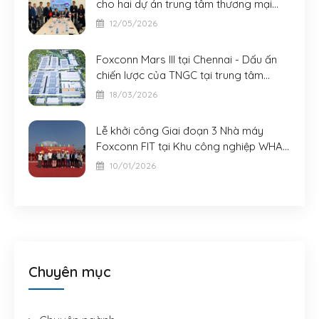
cho hai dự án trung tâm thương mại
AeonMall quy mô lớn tại Đà Nẵng và
12/05/2026
Bắc Ninh
Foxconn Mars III tại Chennai - Dấu ấn
chiến lược của TNGC tại trung tâm
công nghiệp mới của châu Á
18/03/2026
Lễ khởi công Giai đoạn 3 Nhà máy
Foxconn FIT tại Khu công nghiệp WHA -
Nghệ An
10/01/2026
Chuyên mục