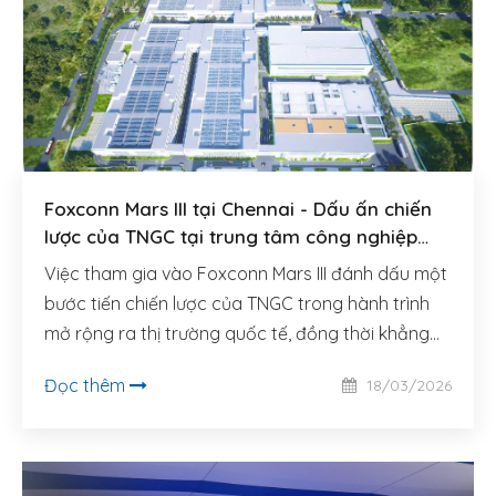
Foxconn Mars III tại Chennai - Dấu ấn chiến
lược của TNGC tại trung tâm công nghiệp
mới của châu Á
Việc tham gia vào Foxconn Mars III đánh dấu một
bước tiến chiến lược của TNGC trong hành trình
mở rộng ra thị trường quốc tế, đồng thời khẳng
định năng lực của đội ngũ kỹ sư và kiến trúc sư.
Đọc thêm
18/03/2026