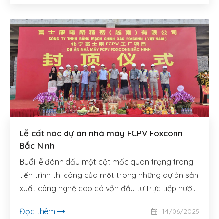
Lễ cất nóc dự án nhà máy FCPV Foxconn
Bắc Ninh
Buổi lễ đánh dấu một cột mốc quan trọng trong
tiến trình thi công của một trong những dự án sản
xuất công nghệ cao có vốn đầu tư trực tiếp nước
ngoài (FDI) lớn nhất tại khu vực phía Bắc trong
Đọc thêm
14/06/2025
năm 2024–2025.