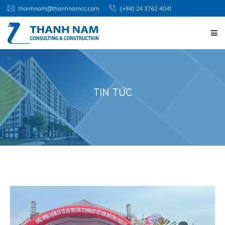
thanhnam@thanhnamcc.com
(+84) 24 3762 4041
TRANG CHỦ
GIỚI THIỆU
TIN TỨC
DỊCH VỤ
DỰ ÁN
CƠ HỘI NGHỀ NGHIỆP
TIN TỨC