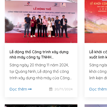
Lễ động thổ Công trình xây dựng
Lễ khởi c
nhà máy công ty TNHH
xuất linh
INTELLIGENT SAFETY Việt Nam
Sáng ngày 20 tháng 11 năm 2024,
Sáng ngày
tại Quảng Ninh, Lễ động thổ công
khởi công
trình xây dựng nhà máy của Công
linh kiện 
ty TNHH Intelligent Safety Việt Nam
được chủ 
Đọc thêm
Đọc thê
20/11/2024
đã được tổ chức.
(Vietnam)
tổ chức lo