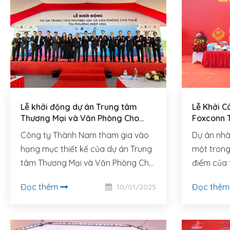
Lễ khởi động dự án Trung tâm
Lễ Khởi C
Thương Mại và Văn Phòng Cho
Foxconn T
Thuê Aeon Mall Biên Hoà
Công ty Thành Nam tham gia vào
Dự án nhà
hạng mục thiết kế của dự án Trung
một trong
tâm Thương Mại và Văn Phòng Cho
điểm của 
Thuê Aeon Mall Biên Hoà
Thành Nam
Đọc thêm
Đọc thê
10/01/2025
cách là đơ
án.