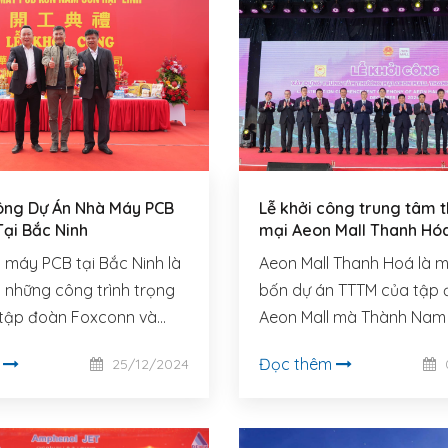
ông Dự Án Nhà Máy PCB
Lễ khởi công trung tâm 
ại Bắc Ninh
mại Aeon Mall Thanh Hóa - G
đoạn 1
 máy PCB tại Bắc Ninh là
Aeon Mall Thanh Hoá là m
 những công trình trọng
bốn dự án TTTM của tập
tập đoàn Foxconn và
Aeon Mall mà Thành Nam
 vinh dự tham gia với tư
gia thiết kế.
m
Đọc thêm
25/12/2024
n vị thiết kế toàn bộ dự