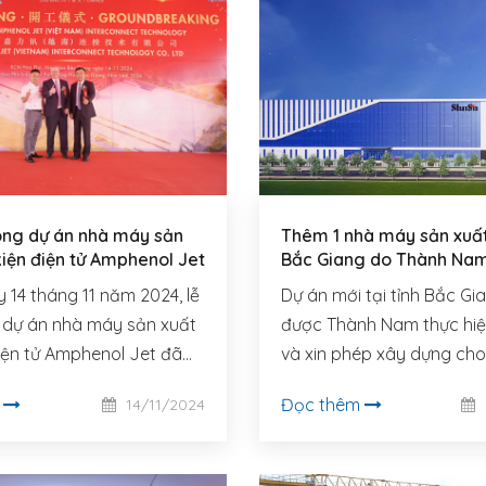
ông dự án nhà máy sản
Thêm 1 nhà máy sản xuất 
 kiện điện tử Amphenol Jet
Bắc Giang do Thành Nam 
 14 tháng 11 năm 2024, lễ
Dự án mới tại tỉnh Bắc G
 dự án nhà máy sản xuất
được Thành Nam thực hiện
điện tử Amphenol Jet đã
và xin phép xây dựng cho
đầu tư Amphenol Jet
TNHH Công nghệ Shunsin
m
Đọc thêm
14/11/2024
 Interconnect Technology
ng trọng.