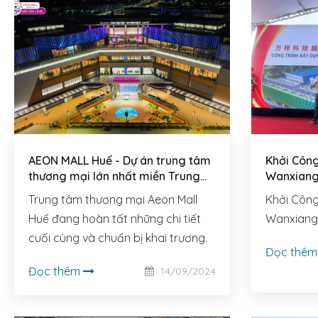
AEON MALL Huế - Dự án trung tâm
Khởi Công
thương mại lớn nhất miền Trung
Wanxiang
chuẩn bị khai trương
Trung tâm thương mại Aeon Mall
Khởi Công
Huế đang hoàn tất những chi tiết
Wanxiang
cuối cùng và chuẩn bị khai trương.
Đọc thê
Đọc thêm
14/09/2024