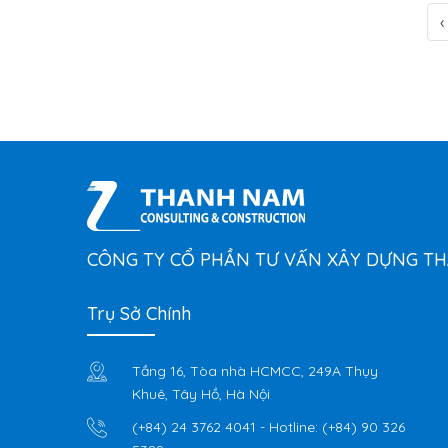
‹
CÔNG TY CỔ PHẦN TƯ VẤN XÂY DỰNG T
Trụ Sở Chính
Tầng 16, Tòa nhà HCMCC, 249A Thụy
Khuê, Tây Hồ, Hà Nội
(+84) 24 3762 4041
- Hotline:
(+84) 90 326