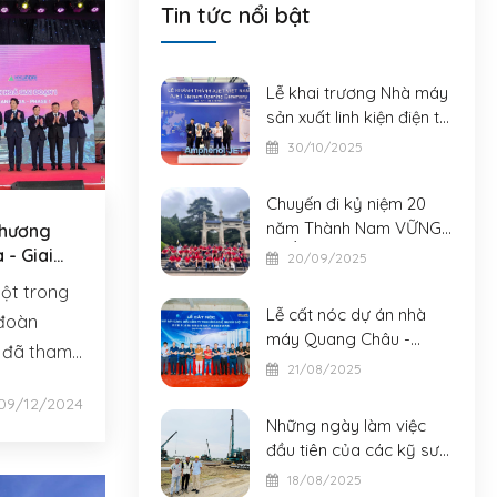
Tin tức nổi bật
Lễ khai trương Nhà máy
sản xuất linh kiện điện tử
Amphenol JET Bắc Ninh
30/10/2025
Chuyến đi kỷ niệm 20
năm Thành Nam VỮNG
thương
CHẮC - VƯƠN TẦM
iai
20/09/2025
ột trong
Lễ cất nóc dự án nhà
 đoàn
máy Quang Châu -
 đã tham
Công ty TNHH Công
21/08/2025
nghệ Shunsin (Việt Nam)
09/12/2024
Những ngày làm việc
đầu tiên của các kỹ sư
tư vấn giám sát Thành
18/08/2025