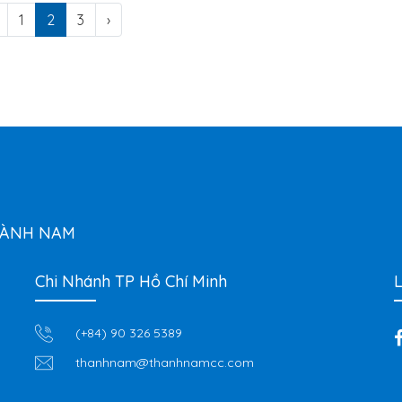
1
2
3
›
HÀNH NAM
Chi Nhánh TP Hồ Chí Minh
L
(+84) 90 326 5389
thanhnam@thanhnamcc.com