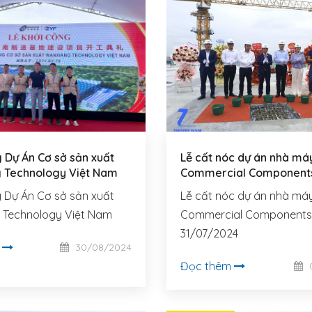
 Dự Án Cơ sở sản xuất
Lễ cất nóc dự án nhà má
 Technology Việt Nam
Commercial Component
 Dự Án Cơ sở sản xuất
Lễ cất nóc dự án nhà má
 Technology Việt Nam
Commercial Components 
31/07/2024
m
30/08/2024
Đọc thêm
0