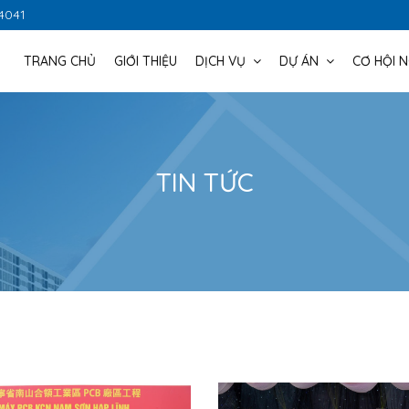
 4041
TRANG CHỦ
GIỚI THIỆU
DỊCH VỤ
DỰ ÁN
CƠ HỘI 
TIN TỨC