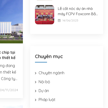
Nam tại dự án Nhà máy
của Tập đoàn Victory
Lễ cất nóc dự án nhà
Giant Technology
máy FCPV Foxconn Bắc
Ninh
14/06/2025
chip tại
Chuyên mục
thiết kế
iang đang
 thiết kế
Chuyên ngành
 Công ty
Nội bộ
 Việt Nam
04/11/2024
Dự án
Pháp luật