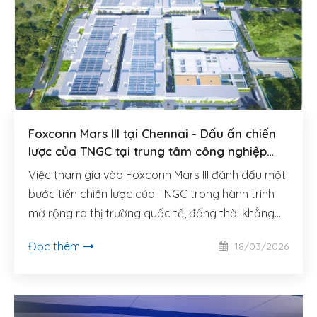
Foxconn Mars III tại Chennai - Dấu ấn chiến
lược của TNGC tại trung tâm công nghiệp
mới của châu Á
Việc tham gia vào Foxconn Mars III đánh dấu một
bước tiến chiến lược của TNGC trong hành trình
mở rộng ra thị trường quốc tế, đồng thời khẳng
định năng lực của đội ngũ kỹ sư và kiến trúc sư.
Đọc thêm
18/03/2026