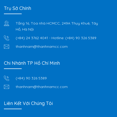
Trụ Sở Chính
Tầng 16, Tòa nhà HCMCC, 249A Thụy Khuê, Tây
Hồ, Hà Nội
(+84) 24 3762 4041
- Hotline:
(+84) 90 326 5389
thanhnam@thanhnamcc.com
Chi Nhánh TP Hồ Chí Minh
(+84) 90 326 5389
thanhnam@thanhnamcc.com
Liên Kết Với Chúng Tôi