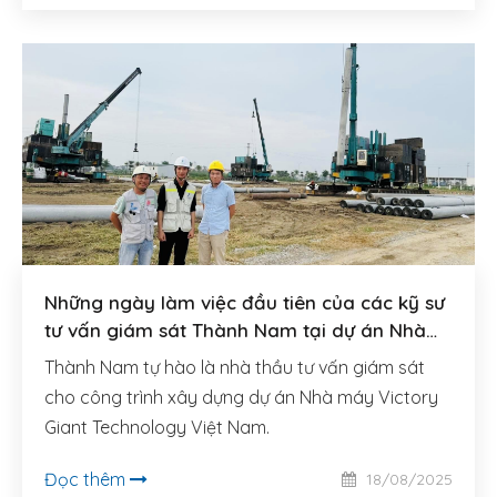
Những ngày làm việc đầu tiên của các kỹ sư
tư vấn giám sát Thành Nam tại dự án Nhà
máy của Tập đoàn Victory Giant Technology
Thành Nam tự hào là nhà thầu tư vấn giám sát
cho công trình xây dựng dự án Nhà máy Victory
Giant Technology Việt Nam.
Đọc thêm
18/08/2025