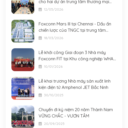
cho hai dự án trung tâm thương mại
AeonMall quy mô lớn tại Đà Nẵng và
12/05/2026
Bắc Ninh
Foxconn Mars III tại Chennai - Dấu ấn
chiến lược của TNGC tại trung tâm
công nghiệp mới của châu Á
18/03/2026
Lễ khởi công Giai đoạn 3 Nhà máy
Foxconn FIT tại Khu công nghiệp WHA -
Nghệ An
10/01/2026
Lễ khai trương Nhà máy sản xuất linh
kiện điện tử Amphenol JET Bắc Ninh
30/10/2025
Chuyến đi kỷ niệm 20 năm Thành Nam
VỮNG CHẮC - VƯƠN TẦM
20/09/2025