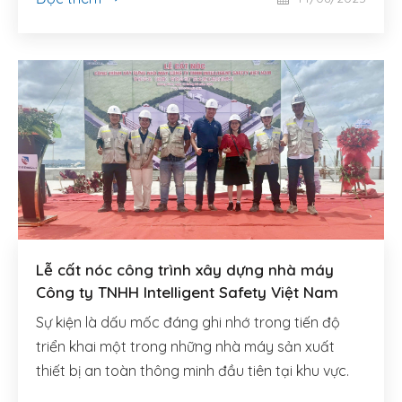
năm 2024–2025.
Lễ cất nóc công trình xây dựng nhà máy
Công ty TNHH Intelligent Safety Việt Nam
Sự kiện là dấu mốc đáng ghi nhớ trong tiến độ
triển khai một trong những nhà máy sản xuất
thiết bị an toàn thông minh đầu tiên tại khu vực.