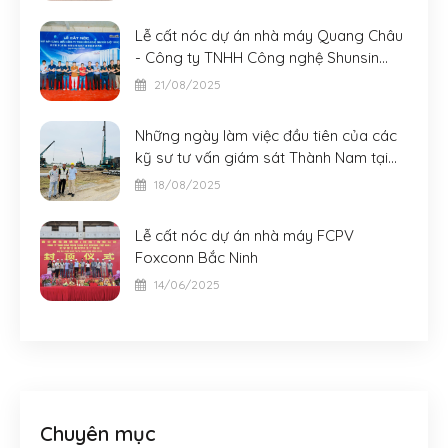
Lễ cất nóc dự án nhà máy Quang Châu
- Công ty TNHH Công nghệ Shunsin
(Việt Nam)
21/08/2025
Những ngày làm việc đầu tiên của các
kỹ sư tư vấn giám sát Thành Nam tại
dự án Nhà máy của Tập đoàn Victory
18/08/2025
Giant Technology
Lễ cất nóc dự án nhà máy FCPV
Foxconn Bắc Ninh
14/06/2025
Chuyên mục