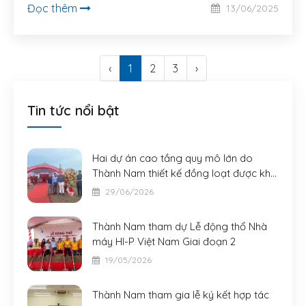
Đọc thêm
13/06/2025
‹
1
2
3
›
Tin tức nổi bật
Hai dự án cao tầng quy mô lớn do
Thành Nam thiết kế đồng loạt được khởi
công
29/06/2026
Thành Nam tham dự Lễ động thổ Nhà
máy HI-P Việt Nam Giai đoạn 2
19/05/2026
Thành Nam tham gia lễ ký kết hợp tác