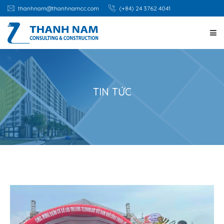
thanhnam@thanhnamcc.com
(+84) 24 3762 4041
TRANG CHỦ
GIỚI THIỆU
TIN TỨC
DỊCH VỤ
DỰ ÁN
CƠ HỘI NGHỀ NGHIỆP
TIN TỨC