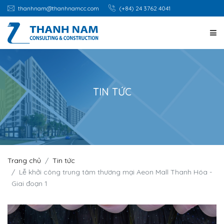
thanhnam@thanhnamcc.com
(+84) 24 3762 4041
TRANG CHỦ
GIỚI THIỆU
TIN TỨC
DỊCH VỤ
DỰ ÁN
Trang chủ
Tin tức
Lễ khởi công trung tâm thương mại Aeon Mall Thanh Hóa -
CƠ HỘI NGHỀ NGHIỆP
Giai đoạn 1
TIN TỨC