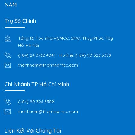
NAM
Trụ Sở Chính
Tầng 16, Tòa nhà HCMCC, 249A Thụy Khuê, Tây
Hồ, Hà Nội
(+84) 24 3762 4041
- Hotline:
(+84) 90 326 5389
thanhnam@thanhnamcc.com
Chi Nhánh TP Hồ Chí Minh
(+84) 90 326 5389
thanhnam@thanhnamcc.com
Liên Kết Với Chúng Tôi