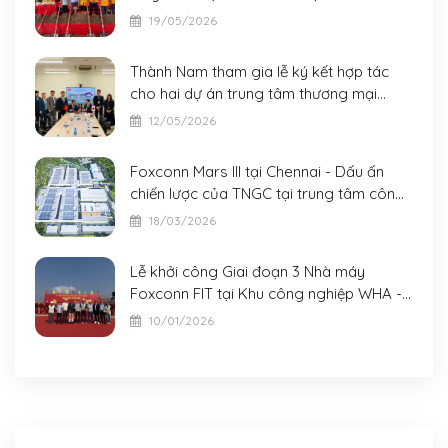
19/05/2026
Thành Nam tham gia lễ ký kết hợp tác
cho hai dự án trung tâm thương mại
AeonMall quy mô lớn tại Đà Nẵng và Bắc
12/05/2026
Ninh
Foxconn Mars III tại Chennai - Dấu ấn
chiến lược của TNGC tại trung tâm công
nghiệp mới của châu Á
18/03/2026
Lễ khởi công Giai đoạn 3 Nhà máy
Foxconn FIT tại Khu công nghiệp WHA -
Nghệ An
10/01/2026