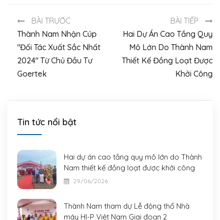
BÀI TRƯỚC
BÀI TIẾP
Thành Nam Nhận Cúp
Hai Dự Án Cao Tầng Quy
"Đối Tác Xuất Sắc Nhất
Mô Lớn Do Thành Nam
2024" Từ Chủ Đầu Tư
Thiết Kế Đồng Loạt Được
Goertek
Khởi Công
Tin tức nổi bật
Hai dự án cao tầng quy mô lớn do Thành
Nam thiết kế đồng loạt được khởi công
29/06/2026
Thành Nam tham dự Lễ động thổ Nhà
máy HI-P Việt Nam Giai đoạn 2