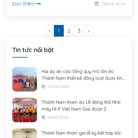
Đọc thêm
26/04/2025
‹
1
2
3
›
Tin tức nổi bật
Hai dự án cao tầng quy mô lớn do
Thành Nam thiết kế đồng loạt được khởi
công
29/06/2026
Thành Nam tham dự Lễ động thổ Nhà
máy HI-P Việt Nam Giai đoạn 2
19/05/2026
Thành Nam tham gia lễ ký kết hợp tác