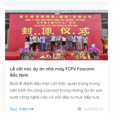
Lễ cất nóc dự án nhà máy FCPV Foxconn
Bắc Ninh
Buổi lễ đánh dấu một cột mốc quan trọng trong
tiến trình thi công của một trong những dự án sản
xuất công nghệ cao có vốn đầu tư trực tiếp nước
ngoài (FDI) lớn nhất tại khu vực phía Bắc trong
Đọc thêm
14/06/2025
năm 2024–2025.