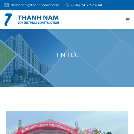
thanhnam@thanhnamcc.com
(+84) 24 3762 4041
TRANG CHỦ
GIỚI THIỆU
TIN TỨC
DỊCH VỤ
DỰ ÁN
CƠ HỘI NGHỀ NGHIỆP
TIN TỨC