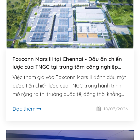
Foxconn Mars III tại Chennai - Dấu ấn chiến
lược của TNGC tại trung tâm công nghiệp
mới của châu Á
Việc tham gia vào Foxconn Mars III đánh dấu một
bước tiến chiến lược của TNGC trong hành trình
mở rộng ra thị trường quốc tế, đồng thời khẳng
định năng lực của đội ngũ kỹ sư và kiến trúc sư.
Đọc thêm
18/03/2026