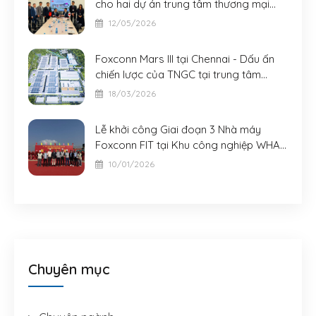
cho hai dự án trung tâm thương mại
AeonMall quy mô lớn tại Đà Nẵng và
12/05/2026
Bắc Ninh
Foxconn Mars III tại Chennai - Dấu ấn
chiến lược của TNGC tại trung tâm
công nghiệp mới của châu Á
18/03/2026
Lễ khởi công Giai đoạn 3 Nhà máy
Foxconn FIT tại Khu công nghiệp WHA -
Nghệ An
10/01/2026
Chuyên mục