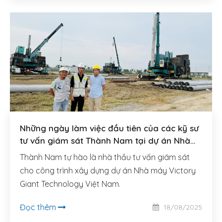
Những ngày làm việc đầu tiên của các kỹ sư
tư vấn giám sát Thành Nam tại dự án Nhà
máy của Tập đoàn Victory Giant Technology
Thành Nam tự hào là nhà thầu tư vấn giám sát
cho công trình xây dựng dự án Nhà máy Victory
Giant Technology Việt Nam.
Đọc thêm
18/08/2025