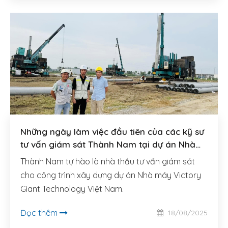
Những ngày làm việc đầu tiên của các kỹ sư
tư vấn giám sát Thành Nam tại dự án Nhà
máy của Tập đoàn Victory Giant Technology
Thành Nam tự hào là nhà thầu tư vấn giám sát
cho công trình xây dựng dự án Nhà máy Victory
Giant Technology Việt Nam.
Đọc thêm
18/08/2025