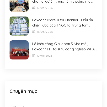
cho hai dự án trung tâm thương mại
AeonMall quy mô lớn tại Đà Nẵng và
12/05/2026
Bắc Ninh
Foxconn Mars III tại Chennai - Dấu ấn
chiến lược của TNGC tại trung tâm
công nghiệp mới của châu Á
18/03/2026
Lễ khởi công Giai đoạn 3 Nhà máy
Foxconn FIT tại Khu công nghiệp WHA -
Nghệ An
10/01/2026
Chuyên mục