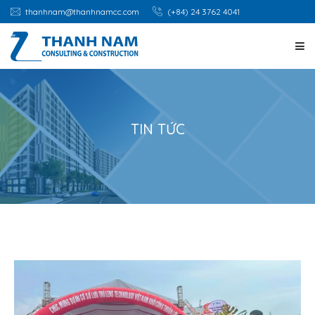
thanhnam@thanhnamcc.com
(+84) 24 3762 4041
TRANG CHỦ
GIỚI THIỆU
TIN TỨC
DỊCH VỤ
DỰ ÁN
CƠ HỘI NGHỀ NGHIỆP
TIN TỨC