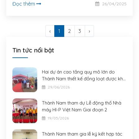
Đọc thêm
26/04/2025
‹
1
2
3
›
Tin tức nổi bật
Hai dự án cao tầng quy mô lớn do
Thành Nam thiết kế đồng loạt được khởi
công
29/06/2026
Thành Nam tham dự Lễ động thổ Nhà
máy HI-P Việt Nam Giai đoạn 2
19/05/2026
Thành Nam tham gia lễ ký kết hợp tác