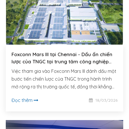
Foxconn Mars III tại Chennai - Dấu ấn chiến
lược của TNGC tại trung tâm công nghiệp
mới của châu Á
Việc tham gia vào Foxconn Mars III đánh dấu một
bước tiến chiến lược của TNGC trong hành trình
mở rộng ra thị trường quốc tế, đồng thời khẳng
định năng lực của đội ngũ kỹ sư và kiến trúc sư.
Đọc thêm
18/03/2026